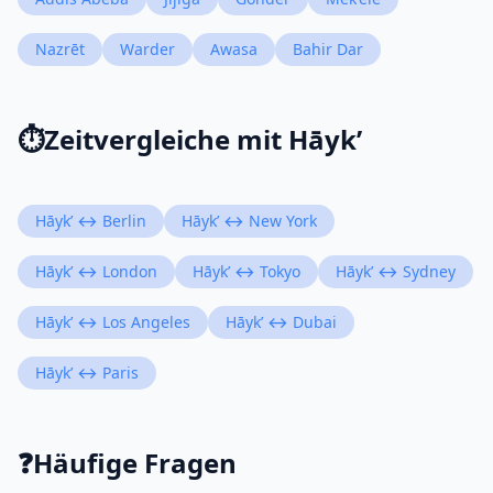
Nazrēt
Warder
Awasa
Bahir Dar
⏱️
Zeitvergleiche mit Hāyk’
Hāyk’ ↔ Berlin
Hāyk’ ↔ New York
Hāyk’ ↔ London
Hāyk’ ↔ Tokyo
Hāyk’ ↔ Sydney
Hāyk’ ↔ Los Angeles
Hāyk’ ↔ Dubai
Hāyk’ ↔ Paris
❓
Häufige Fragen