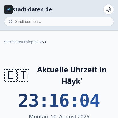
stadt-daten.de
🌙
Startseite
›
Ethiopia
›
Hāyk’
Aktuelle Uhrzeit in
🇪🇹
Hāyk’
23:16:04
Montag, 10. August 2026