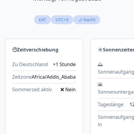
EAT
UTC+3
🌙 Nacht
🕐
Zeitverschiebung
☀️
Sonnenzeite
Zu Deutschland
+1 Stunde
🌅
Sonnenaufgan
Zeitzone
Africa/Addis_Ababa
🌇
Sommerzeit aktiv
❌ Nein
Sonnenunterga
Tageslänge
12
Sonnenaufgan
in